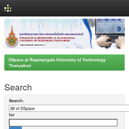
Skip
navigation
DSpace at Rajamangala University of Technology
Thanyaburi
Search
Search:
for