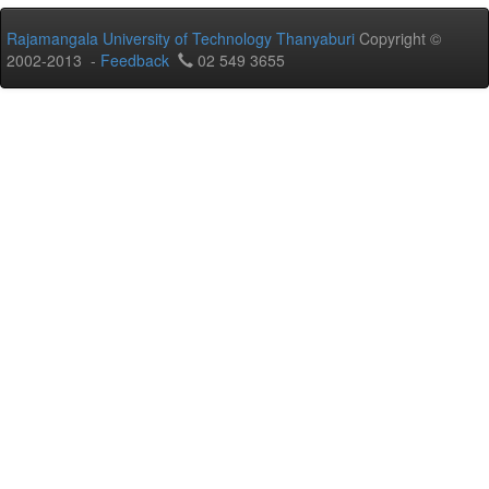
Rajamangala University of Technology Thanyaburi
Copyright ©
2002-2013 -
Feedback
02 549 3655