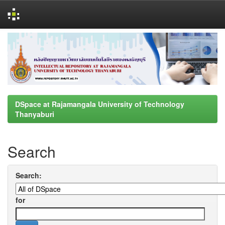
Skip
navigation
DSpace at Rajamangala University of Technology
Thanyaburi
Search
Search:
for