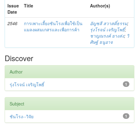
Issue
Title
Author(s)
Date
2546
การเพาะเลี้ยงชันโรงเพื่อใช้เป็น
อัญชลี สวาสดิ์ธรรม
;
แมลงผสมเกสรและเพื่อการค้า
รุ่งโรจน์ เจริญโพธิ์
;
ชาญณรงค์ ยางส่ง
;
วิ
ศิษฐ์ ธนูอาจ
Discover
Author
รุ่งโรจน์ เจริญโพธิ์
1
Subject
ชันโรง--วิจัย
1