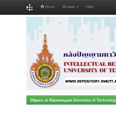
Home
Browse
Help
Skip
navigation
DSpace at Rajamangala University of Technolog