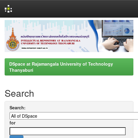
Skip
navigation
DSpace at Rajamangala University of Technology
Thanyaburi
Search
Search:
for