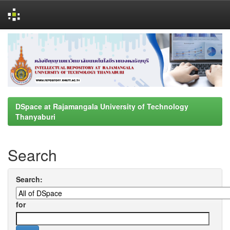
Skip
navigation
DSpace at Rajamangala University of Technology
Thanyaburi
Search
Search:
for