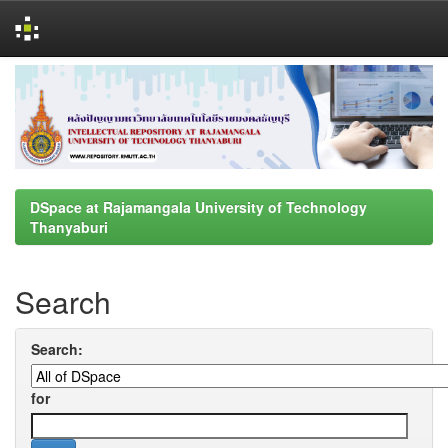
Skip
navigation
DSpace at Rajamangala University of Technology
Thanyaburi
Search
Search:
for