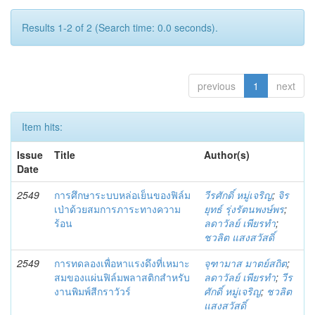
Results 1-2 of 2 (Search time: 0.0 seconds).
previous
1
next
Item hits:
Issue
Title
Author(s)
Date
2549
การศึกษาระบบหล่อเย็นของฟิล์ม
วีรศักดิ์ หมู่เจริญ
;
จิร
เป่าด้วยสมการภาระทางความ
ยุทธ์ รุ่งรัตนพงษ์พร
;
ร้อน
ลดาวัลย์ เพียรทำ
;
ชวลิต แสงสวัสดิ์
2549
การทดลองเพื่อหาแรงดึงที่เหมาะ
จุฑามาส มาตย์สถิต
;
สมของแผ่นฟิล์มพลาสติกสำหรับ
ลดาวัลย์ เพียรทำ
;
วีร
งานพิมพ์สีกราวัวร์
ศักดิ์ หมู่เจริญ
;
ชวลิต
แสงสวัสดิ์