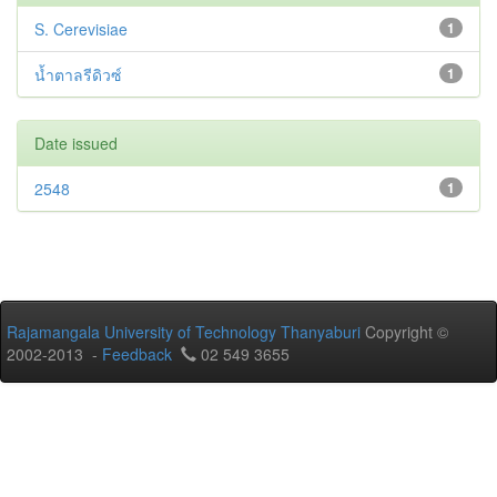
S. Cerevisiae
1
น้ำตาลรีดิวซ์
1
Date issued
2548
1
Rajamangala University of Technology Thanyaburi
Copyright ©
2002-2013 -
Feedback
02 549 3655