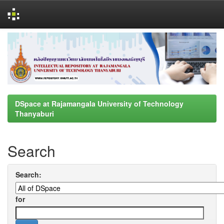
Skip
navigation
DSpace at Rajamangala University of Technology
Thanyaburi
Search
Search:
for