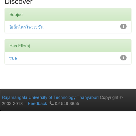
Discover
Subject
อิเล็กโตรโพรเรชั่น
1
Has File(s)
true
1
Rajamangala University of Technology Thanyaburi
Copyright ©
2002-2013 -
Feedback
02 549 3655