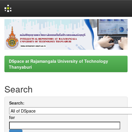
Skip
navigation
DSpace at Rajamangala University of Technology
Thanyaburi
Search
Search:
for