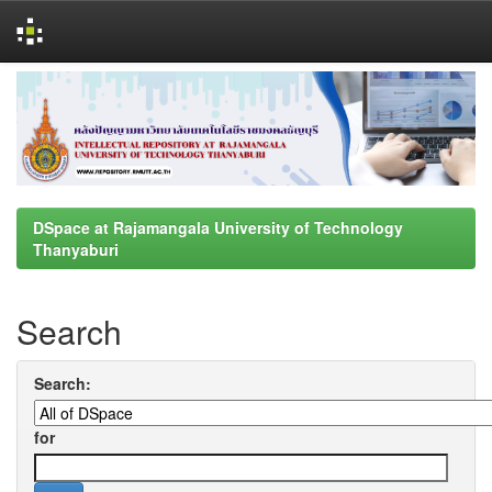
Skip
navigation
DSpace at Rajamangala University of Technology
Thanyaburi
Search
Search:
for