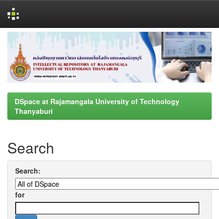
Skip
navigation
DSpace at Rajamangala University of Technology
Thanyaburi
Search
Search:
for