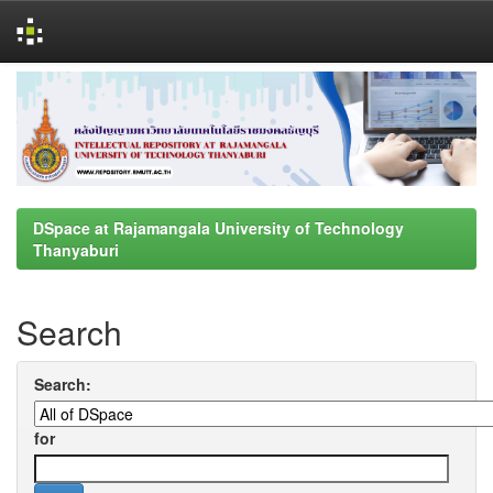
Skip
navigation
DSpace at Rajamangala University of Technology
Thanyaburi
Search
Search:
for