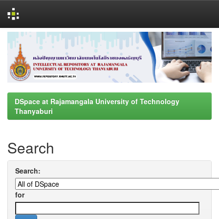
Skip
navigation
DSpace at Rajamangala University of Technology
Thanyaburi
Search
Search:
for