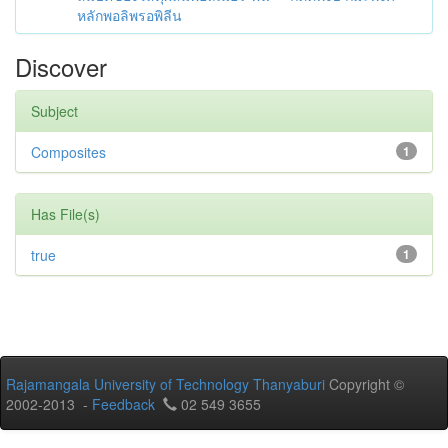
หลักพอลิพรอพิลีน
Discover
Subject
Composites
1
Has File(s)
true
1
Rajamangala University of Technology Thanyaburi
Copyright ©
2002-2013 -
Feedback
02 549 3655