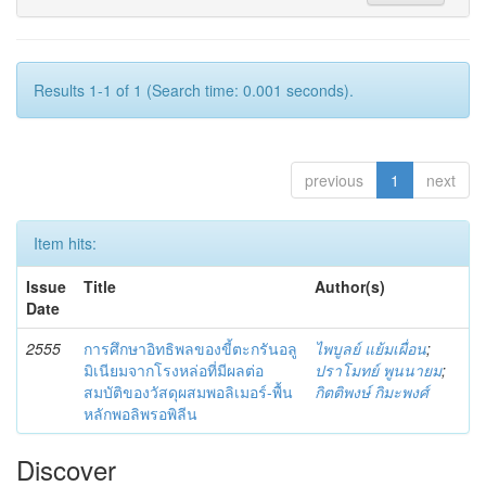
Results 1-1 of 1 (Search time: 0.001 seconds).
previous
1
next
Item hits:
Issue
Title
Author(s)
Date
2555
การศึกษาอิทธิพลของขี้ตะกรันอลู
ไพบูลย์ แย้มเผื่อน
;
มิเนียมจากโรงหล่อที่มีผลต่อ
ปราโมทย์ พูนนายม
;
สมบัติของวัสดุผสมพอลิเมอร์-พื้น
กิตติพงษ์ กิมะพงศ์
หลักพอลิพรอพิลีน
Discover