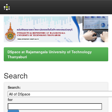
Skip
navigation
DSpace at Rajamangala University of Technology
Thanyaburi
Search
Search:
for