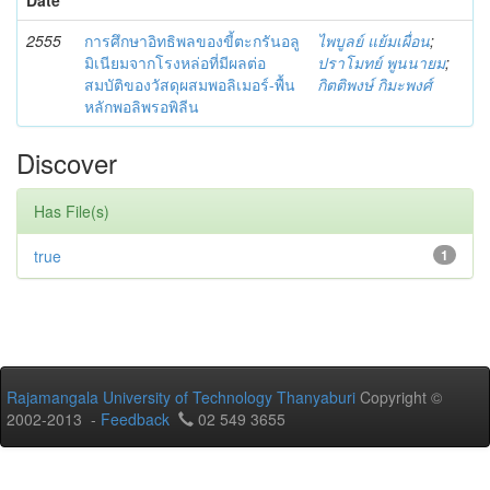
2555
การศึกษาอิทธิพลของขี้ตะกรันอลู
ไพบูลย์ แย้มเผื่อน
;
มิเนียมจากโรงหล่อที่มีผลต่อ
ปราโมทย์ พูนนายม
;
สมบัติของวัสดุผสมพอลิเมอร์-พื้น
กิตติพงษ์ กิมะพงศ์
หลักพอลิพรอพิลีน
Discover
Has File(s)
true
1
Rajamangala University of Technology Thanyaburi
Copyright ©
2002-2013 -
Feedback
02 549 3655