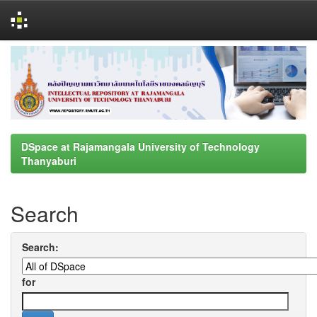
Skip
navigation
DSpace at Rajamangala University of Technology
Thanyaburi
Search
Search:
for