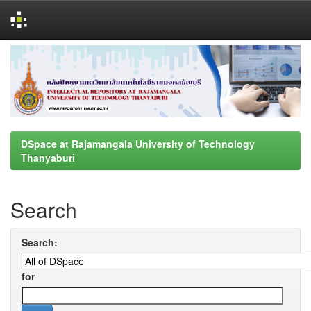
Skip
navigation
DSpace at Rajamangala University of Technology
Thanyaburi
Search
Search:
for