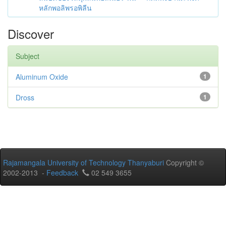
หลักพอลิพรอพิลีน
Discover
Subject
Aluminum Oxide
1
Dross
1
Rajamangala University of Technology Thanyaburi
Copyright ©
2002-2013 -
Feedback
02 549 3655