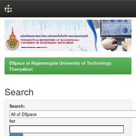
Skip
navigation
DSpace at Rajamangala University of Technology
Thanyaburi
Search
Search:
for