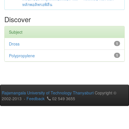
หลักพอลิพรอพิลีน
Discover
Subject
Dross
1
Polypropylene
1
Rajamangala University of Technology Thanyaburi
Copyright ©
2002-2013 -
Feedback
02 549 3655