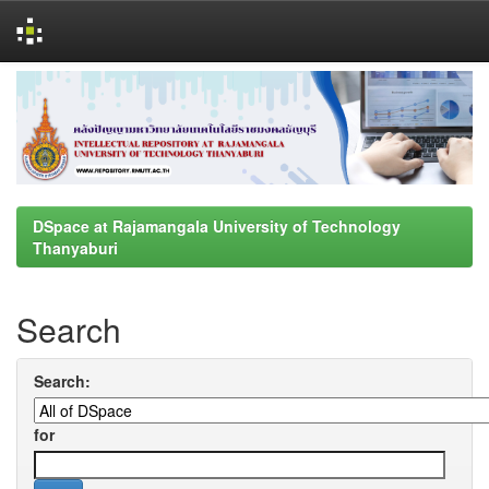
Skip
navigation
DSpace at Rajamangala University of Technology
Thanyaburi
Search
Search:
for