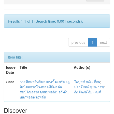
Results 1-1 of 1 (Search time: 0.001 seconds).
previous
1
next
Item hits:
Issue
Title
Author(s)
Date
2555
การศึกษาอิทธิพลของขี้ตะกรันอลู
ไพบูลย์ แย้มเผื่อน
;
มิเนียมจากโรงหล่อที่มีผลต่อ
ปราโมทย์ พูนนายม
;
สมบัติของวัสดุผสมพอลิเมอร์-พื้น
กิตติพงษ์ กิมะพงศ์
หลักพอลิพรอพิลีน
Discover