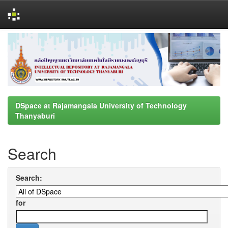
Skip
navigation
DSpace at Rajamangala University of Technology
Thanyaburi
Search
Search:
for