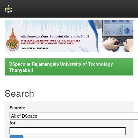
Skip
navigation
DSpace at Rajamangala University of Technology
Thanyaburi
Search
Search:
for