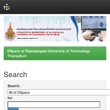
Skip
navigation
DSpace at Rajamangala University of Technology
Thanyaburi
Search
Search:
for