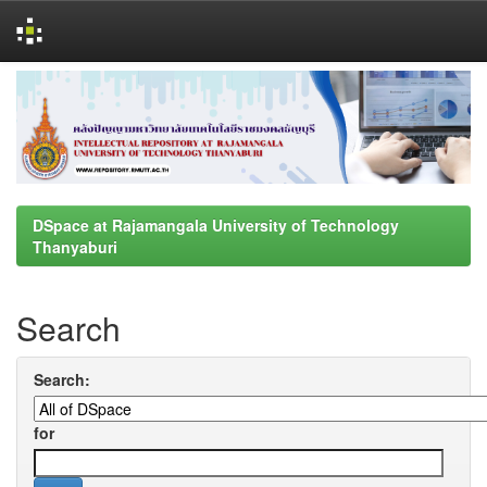
Skip
navigation
DSpace at Rajamangala University of Technology
Thanyaburi
Search
Search:
for