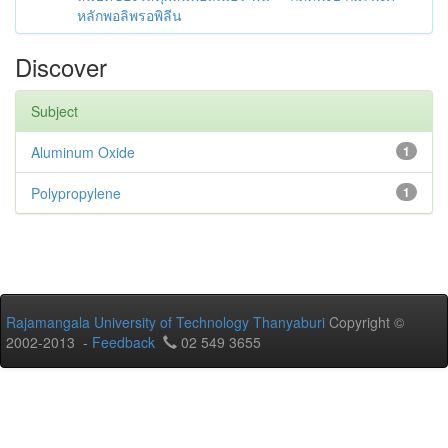
หลักพอลิพรอพิลีน
Discover
Subject
Aluminum Oxide
1
Polypropylene
1
Rajamangala University of Technology Thanyaburi
Copyright ©
2002-2013 -
Feedback
02 549 3655