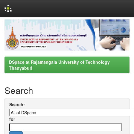
Skip
navigation
DSpace at Rajamangala University of Technology
Thanyaburi
Search
Search:
for