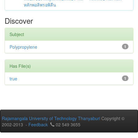
หลักพอลิพรอพิลีน
Discover
Subject
Polypropylene
1
Has File(s)
true
1
Rajamangala University of Technology Thanyaburi
Copyright ©
2002-2013 -
Feedback
02 549 3655