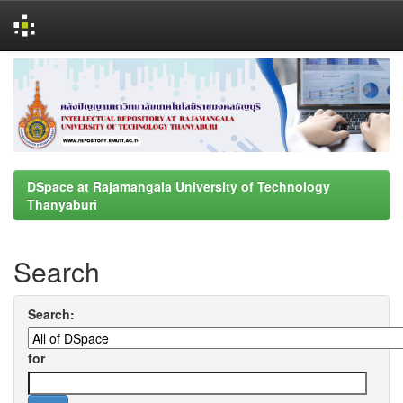
Skip
navigation
DSpace at Rajamangala University of Technology
Thanyaburi
Search
Search:
for