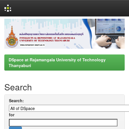
Skip
navigation
DSpace at Rajamangala University of Technology
Thanyaburi
Search
Search:
for