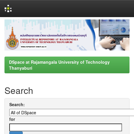
Skip
navigation
DSpace at Rajamangala University of Technology
Thanyaburi
Search
Search:
for