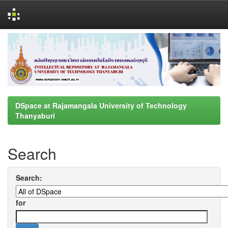
Skip
navigation
DSpace at Rajamangala University of Technology
Thanyaburi
Search
Search:
for