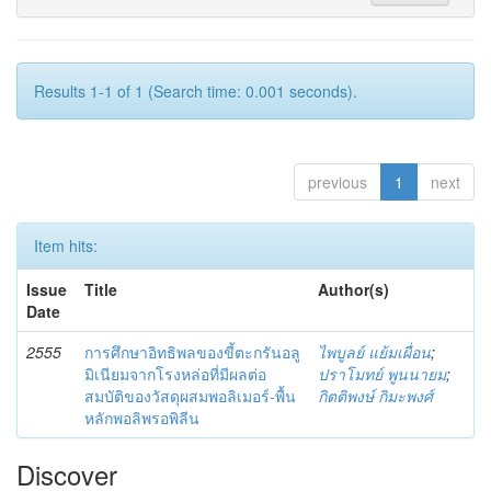
Results 1-1 of 1 (Search time: 0.001 seconds).
previous
1
next
Item hits:
Issue
Title
Author(s)
Date
2555
การศึกษาอิทธิพลของขี้ตะกรันอลู
ไพบูลย์ แย้มเผื่อน
;
มิเนียมจากโรงหล่อที่มีผลต่อ
ปราโมทย์ พูนนายม
;
สมบัติของวัสดุผสมพอลิเมอร์-พื้น
กิตติพงษ์ กิมะพงศ์
หลักพอลิพรอพิลีน
Discover