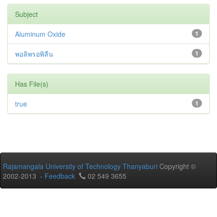
Subject
Aluminum Oxide
1
พอลิพรอพิลีน
1
Has File(s)
true
1
Rajamangala University of Technology Thanyaburi
Copyright ©
2002-2013 -
Feedback
02 549 3655