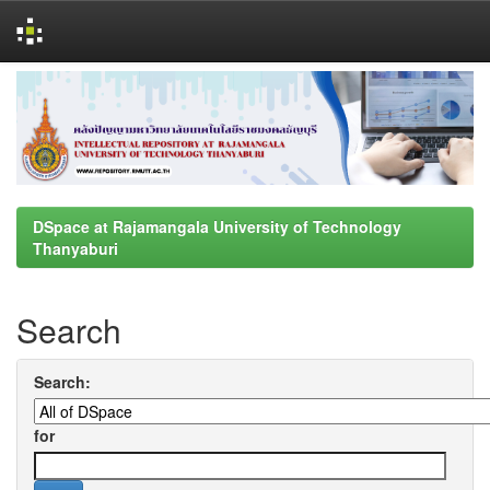
Skip
navigation
DSpace at Rajamangala University of Technology
Thanyaburi
Search
Search:
for