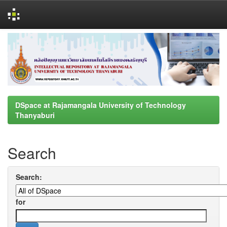
Skip
navigation
DSpace at Rajamangala University of Technology
Thanyaburi
Search
Search:
for