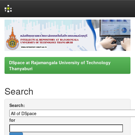
Skip
navigation
DSpace at Rajamangala University of Technology
Thanyaburi
Search
Search:
for