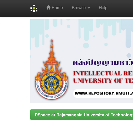
Home
Browse
Help
Skip
navigation
DSpace at Rajamangala University of Technolog