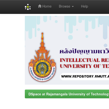
Home
Browse
Help
Skip
navigation
DSpace at Rajamangala University of Technolog