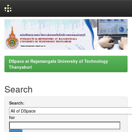
Skip
navigation
DSpace at Rajamangala University of Technology
Thanyaburi
Search
Search:
for