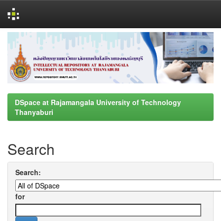
Skip
navigation
DSpace at Rajamangala University of Technology
Thanyaburi
Search
Search:
for