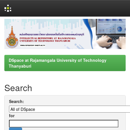
Skip
navigation
DSpace at Rajamangala University of Technology
Thanyaburi
Search
Search:
for