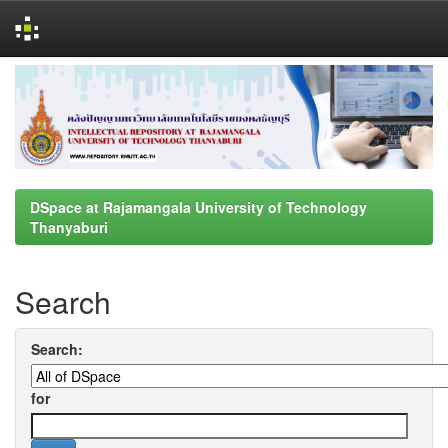
Skip
navigation
DSpace at Rajamangala University of Technology
Thanyaburi
Search
Search:
for