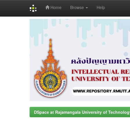
Home
Browse
Help
Skip
navigation
DSpace at Rajamangala University of Technolog