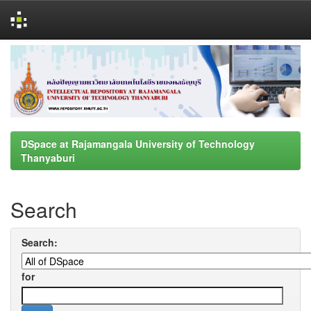
Skip
navigation
DSpace at Rajamangala University of Technology
Thanyaburi
Search
Search:
for