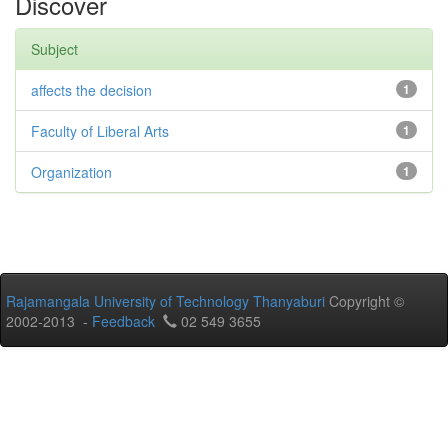
Discover
Subject
affects the decision
1
Faculty of Liberal Arts
1
Organization
1
Rajamangala University of Technology Thanyaburi
Copyright ©
2002-2013 -
Feedback
02 549 3655