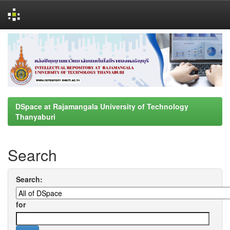
Skip
navigation
DSpace at Rajamangala University of Technology
Thanyaburi
Search
Search:
for