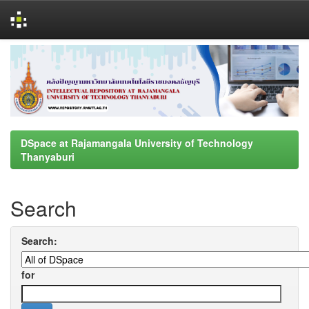
Skip
navigation
DSpace at Rajamangala University of Technology
Thanyaburi
Search
Search:
for