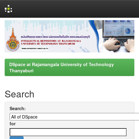
Skip
navigation
DSpace at Rajamangala University of Technology
Thanyaburi
Search
Search:
for