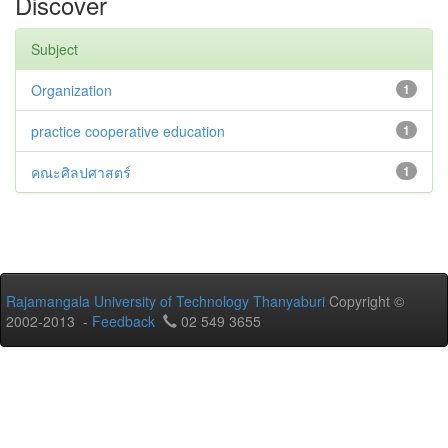
Discover
Subject
Organization
1
practice cooperative education
1
คณะศิลปศาสตร์
1
Rajamangala University of Technology Thanyaburi
Copyright ©
2002-2013 -
Feedback
02 549 3655