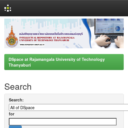
Skip
navigation
DSpace at Rajamangala University of Technology
Thanyaburi
Search
Search:
for