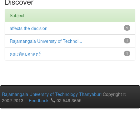
Discover
Subject
affects the decision
1
Rajamangala University of Technol...
1
คณะศิลปศาสตร์
1
Rajamangala University of Technology Thanyaburi
Copyright ©
2002-2013 -
Feedback
02 549 3655