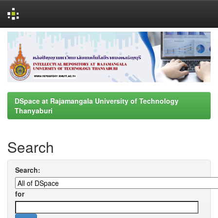
Skip
navigation
DSpace at Rajamangala University of Technology
Thanyaburi
Search
Search:
for