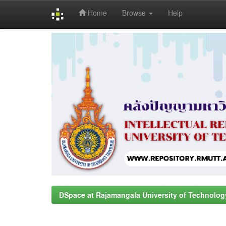
Home
Browse
Help
Skip
navigation
DSpace at Rajamangala University of Technolog