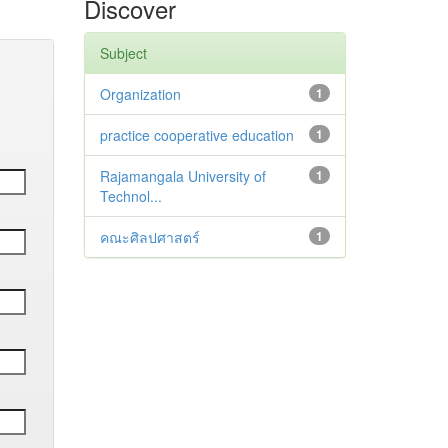
Discover
Subject
Organization
1
practice cooperative education
1
Rajamangala University of
1
Technol...
คณะศิลปศาสตร์
1