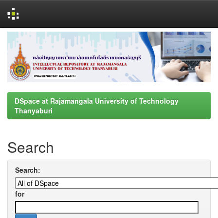
Skip
navigation
DSpace at Rajamangala University of Technology
Thanyaburi
Search
Search:
for