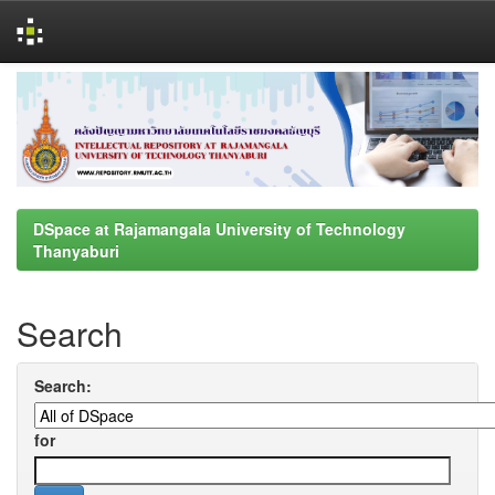
Skip
navigation
DSpace at Rajamangala University of Technology
Thanyaburi
Search
Search:
for