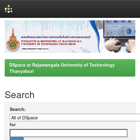
Skip
navigation
DSpace at Rajamangala University of Technology
Thanyaburi
Search
Search:
for