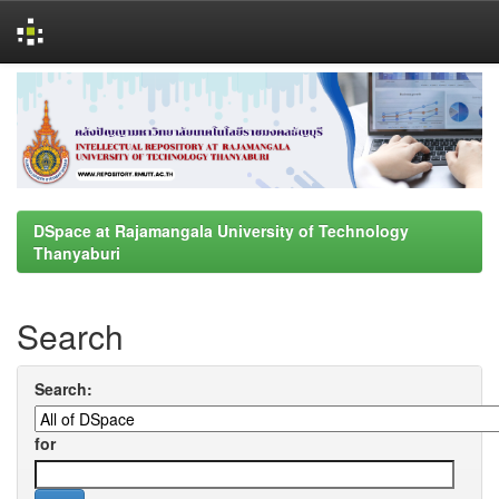
Skip
navigation
DSpace at Rajamangala University of Technology
Thanyaburi
Search
Search:
for