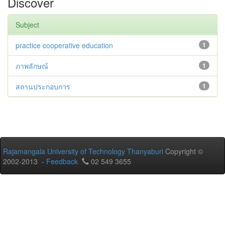
Discover
Subject
practice cooperative education
1
ภาพลักษณ์
1
สถานประกอบการ
1
Rajamangala University of Technology Thanyaburi
Copyright ©
2002-2013 -
Feedback
02 549 3655