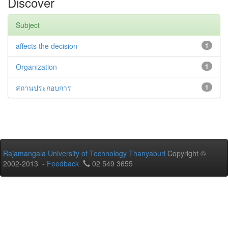
Discover
Subject
affects the decision
1
Organization
1
สถานประกอบการ
1
Rajamangala University of Technology Thanyaburi
Copyright ©
2002-2013 -
Feedback
02 549 3655