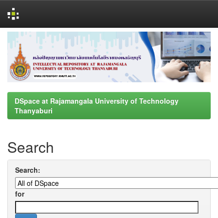
Skip
navigation
DSpace at Rajamangala University of Technology
Thanyaburi
Search
Search:
for