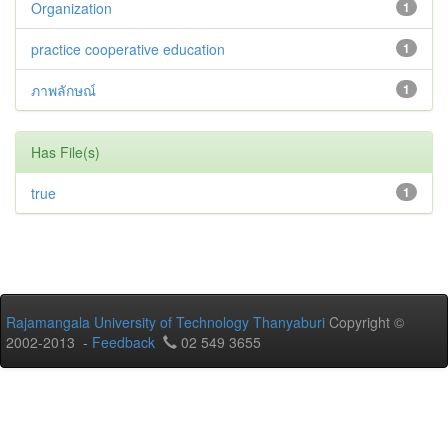
Organization
1
practice cooperative education
1
ภาพลักษณ์
1
Has File(s)
true
1
Rajamangala University of Technology Thanyaburi
Copyright ©
2002-2013 -
Feedback
02 549 3655