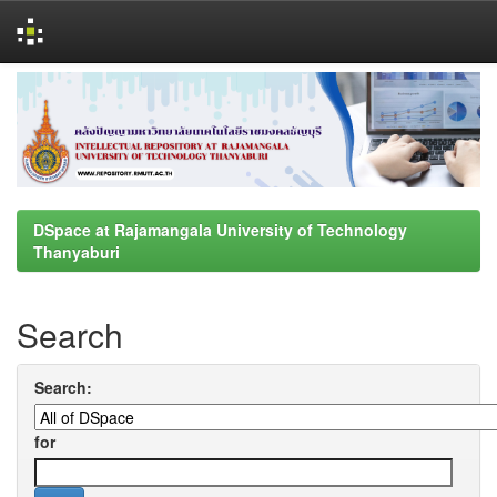
Skip
navigation
DSpace at Rajamangala University of Technology
Thanyaburi
Search
Search:
for