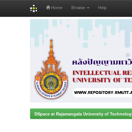
Home
Browse
Help
Skip
navigation
DSpace at Rajamangala University of Technolog